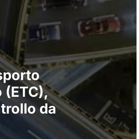
sporto
o (ETC),
trollo da